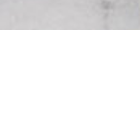
Ετοιμαστείτε για μία
παραδεισένια διαμονή
στη Νάξο!
Χτισμένο σε μία ειδυλλιακή τοποθεσία δίπλα στη
θάλασσα, το Kalergis Studios Naxos είναι το ιδανικό
μέρος για διαμονή στη Νάξο. Η
τοποθεσία
του, στην