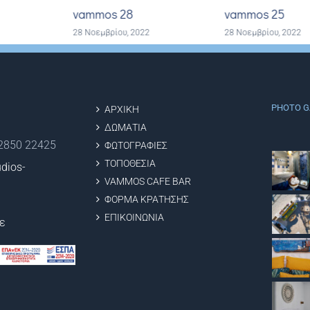
vammos 28
vammos 25
28 Νοεμβρίου, 2022
28 Νοεμβρίου, 2022
PHOTO G
ΑΡΧΙΚΗ
ΔΩΜΑΤΙΑ
22850 22425
ΦΩΤΟΓΡΑΦΙΕΣ
ΤΟΠΟΘΕΣΙΑ
dios-
VAMMOS CAFE BAR
ΦΟΡΜΑ ΚΡΑΤΗΣΗΣ
ΕΠΙΚΟΙΝΩΝΙΑ
ε