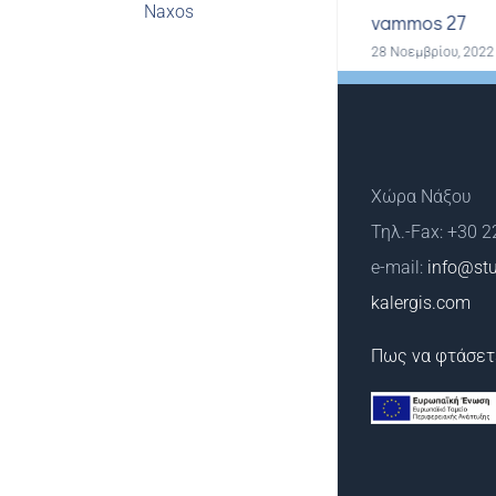
vammos 26
vammos 27
28 Νοεμβρίου, 2022
28 Νοεμβρίου, 2022
Χώρα Νάξου
Τηλ.-Fax: +30 
e-mail:
info@stu
kalergis.com
Πως να φτάσετ