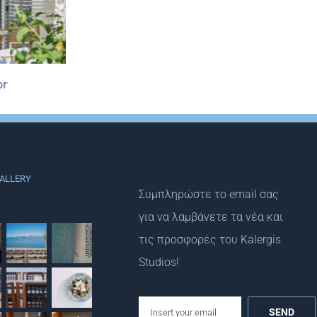
rior
2
ALLERY
Συμπληρώστε το email σας
για να λαμβάνετε τα νέα και
τις προσφορές του Kalergis
Studios!
email