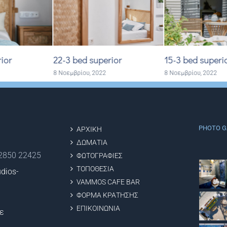
perior
15-3 bed superior
24-3 bed supe
22
8 Νοεμβρίου, 2022
8 Νοεμβρίου, 202
PHOTO G
ΑΡΧΙΚΗ
ΔΩΜΑΤΙΑ
22850 22425
ΦΩΤΟΓΡΑΦΙΕΣ
ΤΟΠΟΘΕΣΙΑ
dios-
VAMMOS CAFE BAR
ΦΟΡΜΑ ΚΡΑΤΗΣΗΣ
ΕΠΙΚΟΙΝΩΝΙΑ
ε